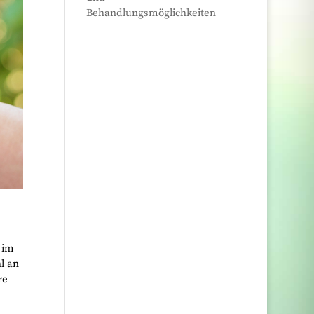
Behandlungsmöglichkeiten
 im
l an
re